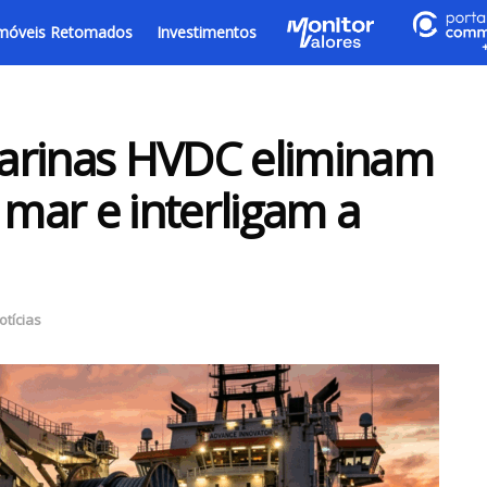
móveis Retomados
Investimentos
arinas HVDC eliminam
 mar e interligam a
otícias