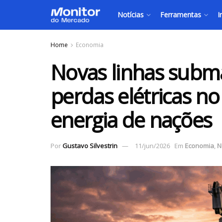
Notícias
Ferramentas
I
Home
Economia
Novas linhas subm
perdas elétricas no
energia de nações
Por
Gustavo Silvestrin
11/jun/2026
Em
Economia
,
N