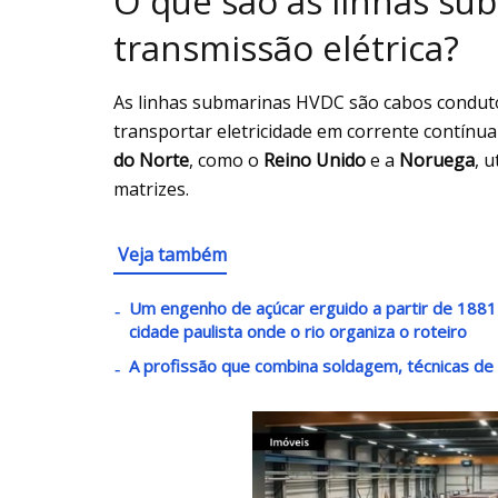
O que são as linhas s
transmissão elétrica?
As linhas submarinas HVDC são cabos condutor
transportar eletricidade em corrente contínu
do Norte
, como o
Reino Unido
e a
Noruega
, 
matrizes.
Veja também
Um engenho de açúcar erguido a partir de 1881 v
cidade paulista onde o rio organiza o roteiro
A profissão que combina soldagem, técnicas de 