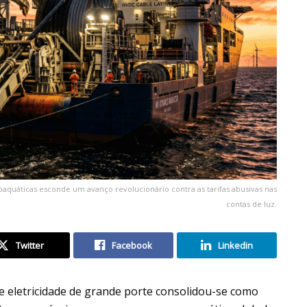
baquáticas esconde um avanço revolucionário contra as tarifas abusivas nas
contas de luz.
Twitter
Facebook
Linkedin
 eletricidade de grande porte consolidou-se como