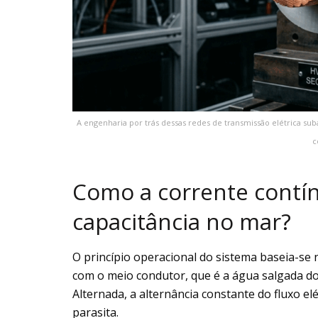
A engenharia por trás dessas redes de transmissão elétrica sub
c
Como a corrente contín
capacitância no mar?
O princípio operacional do sistema baseia-se n
com o meio condutor, que é a água salgada do
Alternada, a alternância constante do fluxo el
parasita.