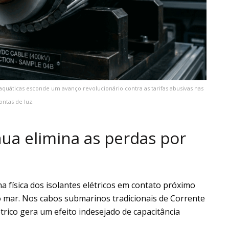
aquáticas esconde um avanço revolucionário contra as tarifas abusivas nas
ontas de luz.
ua elimina as perdas por
a física dos isolantes elétricos em contato próximo
 mar. Nos cabos submarinos tradicionais de Corrente
étrico gera um efeito indesejado de capacitância