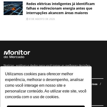
Redes elétricas inteligentes já identificam
falhas e redirecionam energia antes que
interrupções alcancem áreas maiores
8 DE AGOSTO DE 2026
Notícias, análises e dados para você tomar as melhores decisões.
Utilizamos cookies para oferecer melhor
Navegue no site
experiência, melhorar o desempenho, analisar
Últimas notícias
Quem somos
E-books gratuitos
Cursos
como você interage em nosso site e
Política de privacidade
personalizar conteúdo. Ao utilizar este site, você
concorda com o uso de cookies.
Siga nossas redes