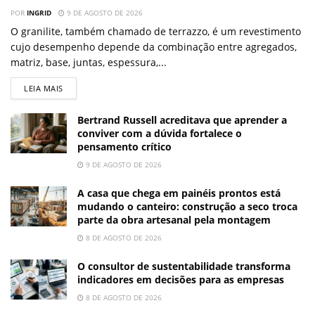
POR
INGRID
9 DE AGOSTO DE 2026
O granilite, também chamado de terrazzo, é um revestimento
cujo desempenho depende da combinação entre agregados,
matriz, base, juntas, espessura,...
LEIA MAIS
Bertrand Russell acreditava que aprender a
conviver com a dúvida fortalece o
pensamento crítico
9 DE AGOSTO DE 2026
A casa que chega em painéis prontos está
mudando o canteiro: construção a seco troca
parte da obra artesanal pela montagem
8 DE AGOSTO DE 2026
O consultor de sustentabilidade transforma
indicadores em decisões para as empresas
8 DE AGOSTO DE 2026