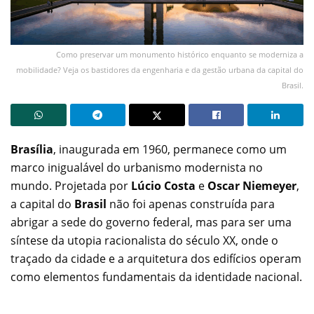
Como preservar um monumento histórico enquanto se moderniza a
mobilidade? Veja os bastidores da engenharia e da gestão urbana da capital do
Brasil.
Brasília
, inaugurada em 1960, permanece como um
marco inigualável do urbanismo modernista no
mundo. Projetada por
Lúcio Costa
e
Oscar Niemeyer
,
a capital do
Brasil
não foi apenas construída para
abrigar a sede do governo federal, mas para ser uma
síntese da utopia racionalista do século XX, onde o
traçado da cidade e a arquitetura dos edifícios operam
como elementos fundamentais da identidade nacional.