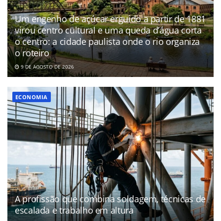
Um engenho de açúcar erguido a partir de 1881
virou centro cultural e uma queda d’água corta
o centro: a cidade paulista onde o rio organiza
o roteiro
9 DE AGOSTO DE 2026
ECONOMIA
A profissão que combina soldagem, técnicas de
escalada e trabalho em altura