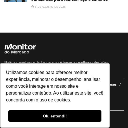
8 DE AGOSTO DE 2026
Notícias, análises e dados para você tomar as melhores decisões.
Utilizamos cookies para oferecer melhor
Navegue no site
experiência, melhorar o desempenho, analisar
Últimas notícias
Quem somos
E-books gratuitos
Cursos
como você interage em nosso site e
Política de privacidade
personalizar conteúdo. Ao utilizar este site, você
concorda com o uso de cookies.
Siga nossas redes
Ok, entendi!