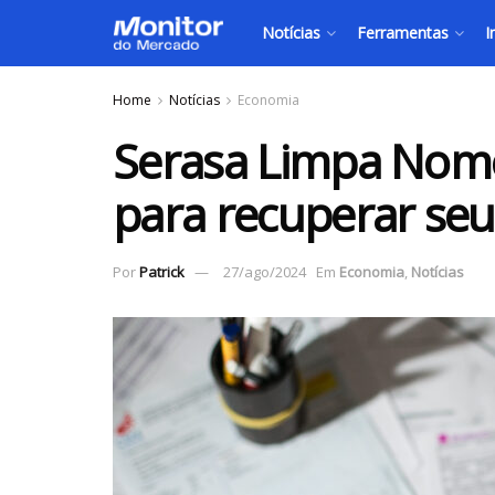
Notícias
Ferramentas
I
Home
Notícias
Economia
Serasa Limpa Nome
para recuperar seu
Por
Patrick
27/ago/2024
Em
Economia
,
Notícias