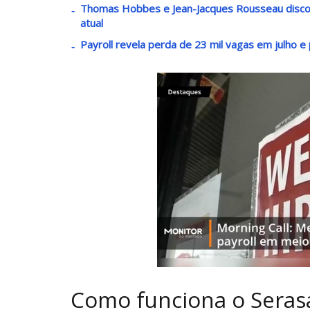
Thomas Hobbes e Jean-Jacques Rousseau disco
atual
Payroll revela perda de 23 mil vagas em julho e
Como funciona o Sera