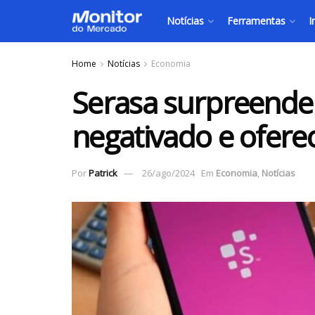
Notícias
Ferramentas
I
Home
Notícias
Economia
Serasa surpreende
negativado e ofere
Por
Patrick
26/ago/2024
Em
Economia
,
Notícias