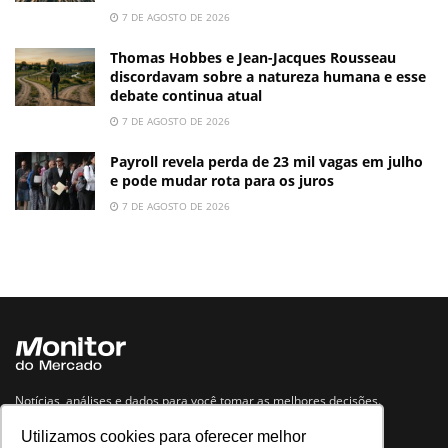
7 DE AGOSTO DE 2026
Thomas Hobbes e Jean-Jacques Rousseau
discordavam sobre a natureza humana e esse
debate continua atual
7 DE AGOSTO DE 2026
Payroll revela perda de 23 mil vagas em julho
e pode mudar rota para os juros
7 DE AGOSTO DE 2026
Notícias, análises e dados para você tomar as melhores decisões.
Utilizamos cookies para oferecer melhor
Navegue no site