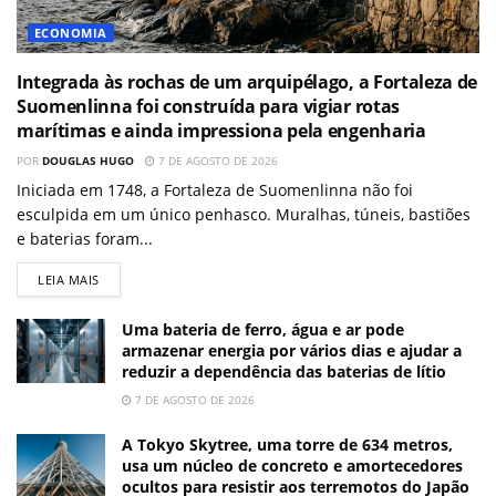
ECONOMIA
Integrada às rochas de um arquipélago, a Fortaleza de
Suomenlinna foi construída para vigiar rotas
marítimas e ainda impressiona pela engenharia
POR
DOUGLAS HUGO
7 DE AGOSTO DE 2026
Iniciada em 1748, a Fortaleza de Suomenlinna não foi
esculpida em um único penhasco. Muralhas, túneis, bastiões
e baterias foram...
LEIA MAIS
Uma bateria de ferro, água e ar pode
armazenar energia por vários dias e ajudar a
reduzir a dependência das baterias de lítio
7 DE AGOSTO DE 2026
A Tokyo Skytree, uma torre de 634 metros,
usa um núcleo de concreto e amortecedores
ocultos para resistir aos terremotos do Japão