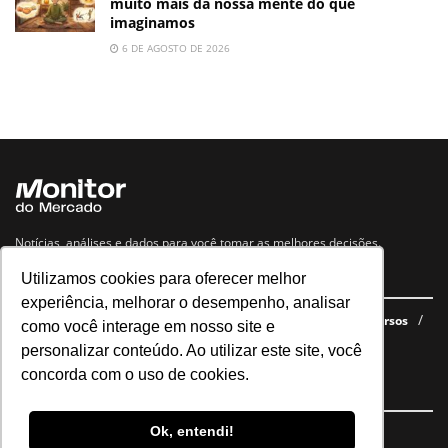
muito mais da nossa mente do que
imaginamos
6 DE AGOSTO DE 2026
Notícias, análises e dados para você tomar as melhores decisões.
Utilizamos cookies para oferecer melhor
Navegue no site
experiência, melhorar o desempenho, analisar
Últimas notícias
Quem somos
E-books gratuitos
Cursos
como você interage em nosso site e
Política de privacidade
personalizar conteúdo. Ao utilizar este site, você
concorda com o uso de cookies.
Siga nossas redes
Ok, entendi!