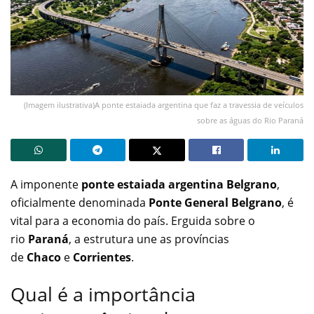
(Imagem ilustrativa)A ponte estaiada argentina que faz a travessia de veículos
sobre as águas do Rio Paraná
A imponente
ponte estaiada argentina Belgrano
,
oficialmente denominada
Ponte General Belgrano
, é
vital para a economia do país. Erguida sobre o
rio
Paraná
, a estrutura une as províncias
de
Chaco
e
Corrientes
.
Qual é a importância