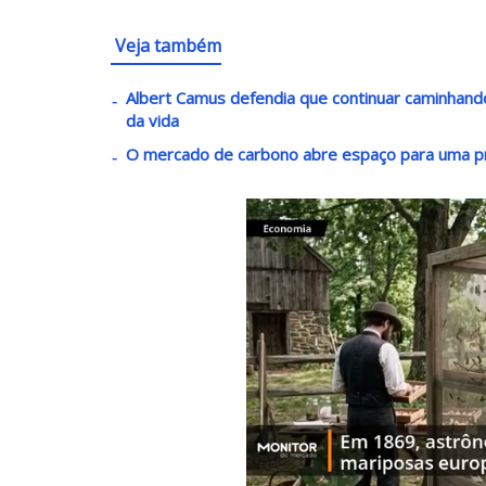
Veja também
Albert Camus defendia que continuar caminha
da vida
O mercado de carbono abre espaço para uma p