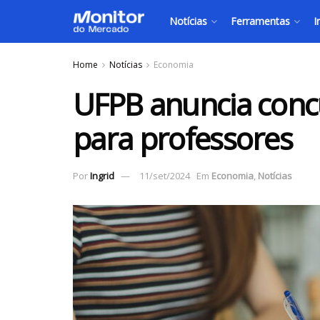
Notícias
Ferramentas
I
Home
Notícias
Economia
UFPB anuncia conc
para professores
Por
Ingrid
11/set/2024
Em
Economia
,
Notícias