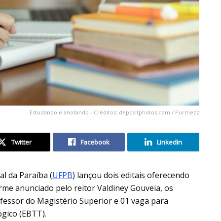
Estudando e anotando - Créditos: depositphotos.com / Pormezz
Twitter
Facebook
Linkedin
al da Paraíba (
UFPB
) lançou dois editais oferecendo
rme anunciado pelo reitor Valdiney Gouveia, os
fessor do Magistério Superior e 01 vaga para
ógico (EBTT).