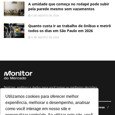
A umidade que começa no rodapé pode subir
pela parede mesmo sem vazamentos
6 DE AGOSTO DE 2026
Quanto custa ir ao trabalho de ônibus e metrô
todos os dias em São Paulo em 2026
6 DE AGOSTO DE 2026
Notícias, análises e dados para você tomar as melhores decisões.
Utilizamos cookies para oferecer melhor
Navegue no site
experiência, melhorar o desempenho, analisar
Últimas notícias
Quem somos
E-books gratuitos
Cursos
como você interage em nosso site e
Política de privacidade
personalizar conteúdo. Ao utilizar este site, você