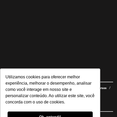
Utilizamos cookies para oferecer melhor
Navegue no site
experiência, melhorar o desempenho, analisar
Últimas notícias
Quem somos
E-books gratuitos
Cursos
como você interage em nosso site e
Política de privacidade
personalizar conteúdo. Ao utilizar este site, você
concorda com o uso de cookies.
Siga nossas redes
Ok, entendi!