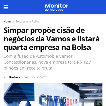
Home
Empresas e Ações
Simpar propõe cisão de
negócios da Vamos e listará
quarta empresa na Bolsa
Com a fusão de Automob e Vamos
Concessionárias, nova empresa terá R$ 12,7
bilhões em receita bruta
Por
Redação
30/set/2024