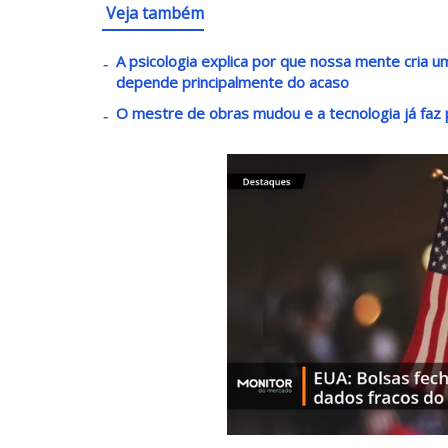
Veja também
A psicologia explica por que nossa mente cria
depende principalmente do acaso
O mestre de obras mudou e a tecnologia já faz p