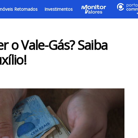
móveis Retomados
Investimentos
 o Vale-Gás? Saiba
ílio!