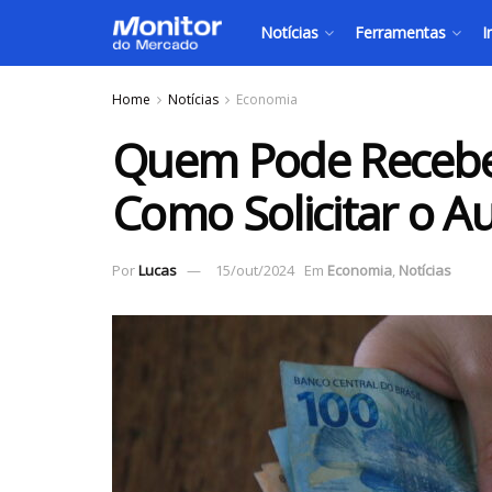
Notícias
Ferramentas
I
Home
Notícias
Economia
Quem Pode Receber
Como Solicitar o Aux
Por
Lucas
15/out/2024
Em
Economia
,
Notícias