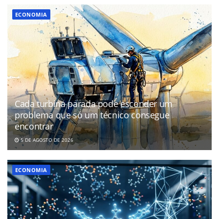
ECONOMIA
Cada turbina parada pode esconder um
problema que só um técnico consegue
encontrar
5 DE AGOSTO DE 2026
ECONOMIA