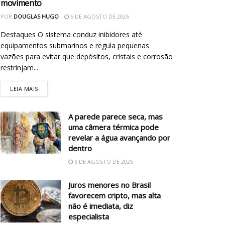
movimento
POR
DOUGLAS HUGO
6 DE AGOSTO DE 2026
Destaques O sistema conduz inibidores até
equipamentos submarinos e regula pequenas
vazões para evitar que depósitos, cristais e corrosão
restrinjam...
LEIA MAIS
A parede parece seca, mas
uma câmera térmica pode
revelar a água avançando por
dentro
6 DE AGOSTO DE 2026
Juros menores no Brasil
favorecem cripto, mas alta
não é imediata, diz
especialista