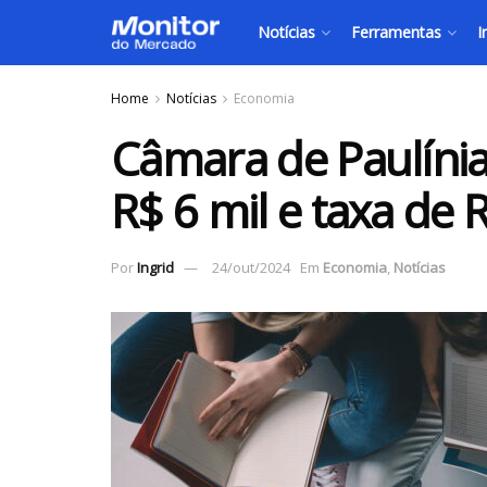
Notícias
Ferramentas
I
Home
Notícias
Economia
Câmara de Paulínia
R$ 6 mil e taxa de 
Por
Ingrid
24/out/2024
Em
Economia
,
Notícias