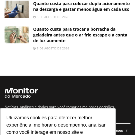
Quanto custa para colocar duplo acionamento
na descarga e gastar menos água em cada uso
5 DE AGOSTO DE 2026
Quanto custa para trocar a borracha da
geladeira antes que o ar frio escape e a conta
de luz aumente
5 DE AGOSTO DE 2026
Notícias, análises e dados para você tomar as melhores decisões.
Utilizamos cookies para oferecer melhor
Navegue no site
experiência, melhorar o desempenho, analisar
Últimas notícias
Quem somos
E-books gratuitos
Cursos
como você interage em nosso site e