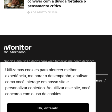
conviver com a dúvida fortalece o
pensamento crítico
9 DE AGOSTO DE 2026
Notícias, análises e dados para você tomar as melhores decisões.
Utilizamos cookies para oferecer melhor
Navegue no site
experiência, melhorar o desempenho, analisar
Últimas notícias
Quem somos
E-books gratuitos
Cursos
como você interage em nosso site e
Política de privacidade
personalizar conteúdo. Ao utilizar este site, você
concorda com o uso de cookies.
Siga nossas redes
Ok, entendi!