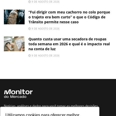
9 DE AGOSTO DE 2026
“Fui dirigir com meu cachorro no colo porque
o trajeto era bem curto” o que o Código de
Trânsito permite nesse caso
9 DE AGOSTO DE 2026
Quanto custa usar uma secadora de roupas
toda semana em 2026 e qual é o impacto real
na conta de luz
9 DE AGOSTO DE 2026
Notícias, análises e dados para você tomar as melhores decisões.
Utilizamos cookies para oferecer melhor