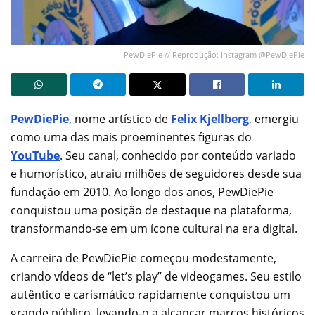
PewDiePie // Reprodução: Instagram @PewDiePie
PewDiePie
, nome artístico de
Felix Kjellberg
, emergiu
como uma das mais proeminentes figuras do
YouTube
. Seu canal, conhecido por conteúdo variado
e humorístico, atraiu milhões de seguidores desde sua
fundação em 2010. Ao longo dos anos, PewDiePie
conquistou uma posição de destaque na plataforma,
transformando-se em um ícone cultural na era digital.
A carreira de PewDiePie começou modestamente,
criando vídeos de “let’s play” de videogames. Seu estilo
autêntico e carismático rapidamente conquistou um
grande público, levando-o a alcançar marcos históricos