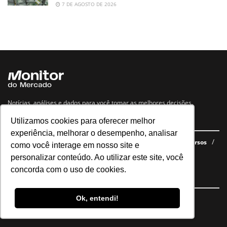
7 DE AGOSTO DE 2026
Notícias, análises e dados para você tomar as melhores decisões.
Utilizamos cookies para oferecer melhor
Navegue no site
experiência, melhorar o desempenho, analisar
Últimas notícias
Quem somos
E-books gratuitos
Cursos
como você interage em nosso site e
Política de privacidade
personalizar conteúdo. Ao utilizar este site, você
concorda com o uso de cookies.
Siga nossas redes
Ok, entendi!