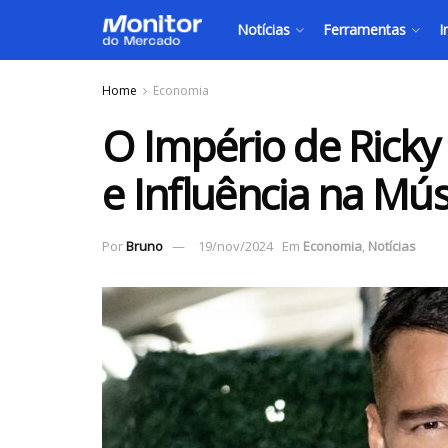
Notícias
Ferramentas
I
Home
Economia
O Império de Ricky
e Influência na Mú
Por
Bruno
19/nov/2024
Em
Economia
,
Notícias