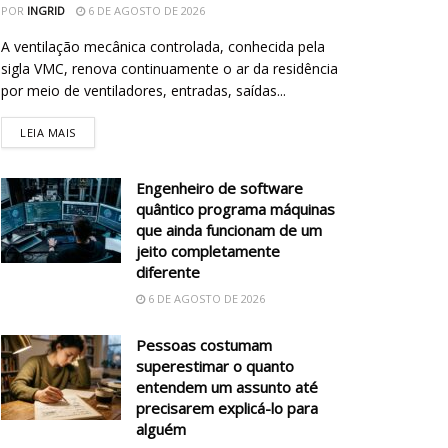
POR
INGRID
6 DE AGOSTO DE 2026
A ventilação mecânica controlada, conhecida pela
sigla VMC, renova continuamente o ar da residência
por meio de ventiladores, entradas, saídas...
LEIA MAIS
Engenheiro de software
quântico programa máquinas
que ainda funcionam de um
jeito completamente
diferente
6 DE AGOSTO DE 2026
Pessoas costumam
superestimar o quanto
entendem um assunto até
precisarem explicá-lo para
alguém