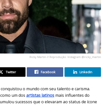
Ricky Martin // Reprodução: Instagram @ricky_martin
Twitter
Facebook
Linkedin
, conquistou o mundo com seu talento e carisma.
ou como um dos
artistas latinos
mais influentes do
cumulou sucessos que o elevaram ao status de ícone