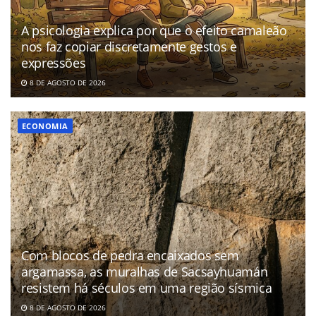
A psicologia explica por que o efeito camaleão
nos faz copiar discretamente gestos e
expressões
8 DE AGOSTO DE 2026
ECONOMIA
Com blocos de pedra encaixados sem
argamassa, as muralhas de Sacsayhuamán
resistem há séculos em uma região sísmica
8 DE AGOSTO DE 2026