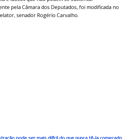
ente pela Câmara dos Deputados, foi modificada no
relator, senador Rogério Carvalho.
stração pode ser mais difícil do que nunca tê-la começado