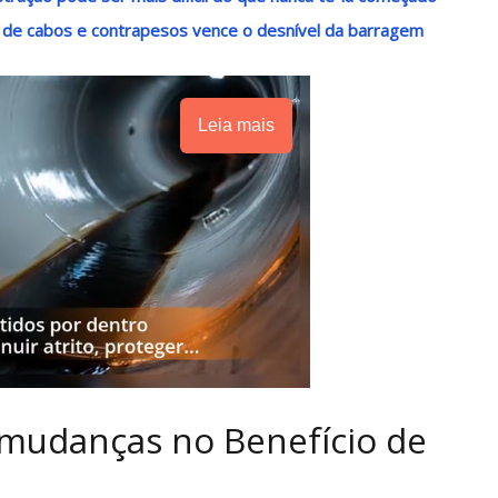
 de cabos e contrapesos vence o desnível da barragem
Leia mais
s mudanças no Benefício de