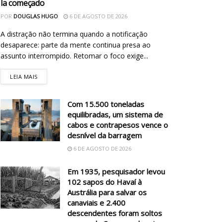
la começado
POR
DOUGLAS HUGO
6 DE AGOSTO DE 2026
A distração não termina quando a notificação
desaparece: parte da mente continua presa ao
assunto interrompido. Retomar o foco exige...
LEIA MAIS
Com 15.500 toneladas
equilibradas, um sistema de
cabos e contrapesos vence o
desnível da barragem
6 DE AGOSTO DE 2026
Em 1935, pesquisador levou
102 sapos do Havaí à
Austrália para salvar os
canaviais e 2.400
descendentes foram soltos