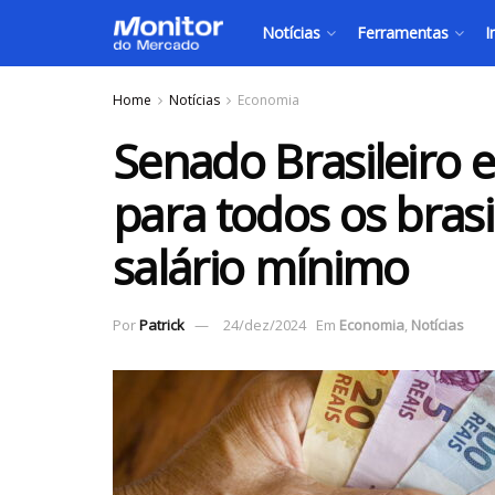
Notícias
Ferramentas
I
Home
Notícias
Economia
Senado Brasileiro
para todos os bras
salário mínimo
Por
Patrick
24/dez/2024
Em
Economia
,
Notícias