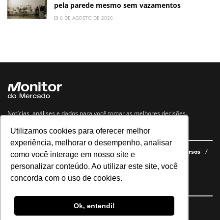
pela parede mesmo sem vazamentos
6 DE AGOSTO DE 2026
Notícias, análises e dados para você tomar as melhores decisões.
Utilizamos cookies para oferecer melhor
Navegue no site
experiência, melhorar o desempenho, analisar
Últimas notícias
Quem somos
E-books gratuitos
Cursos
como você interage em nosso site e
Política de privacidade
personalizar conteúdo. Ao utilizar este site, você
concorda com o uso de cookies.
Siga nossas redes
Ok, entendi!