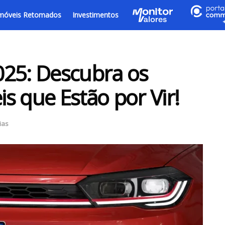
móveis Retomados
Investimentos
025: Descubra os
s que Estão por Vir!
ias