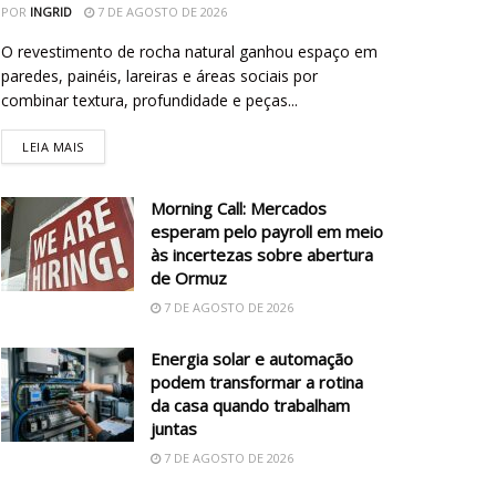
POR
INGRID
7 DE AGOSTO DE 2026
O revestimento de rocha natural ganhou espaço em
paredes, painéis, lareiras e áreas sociais por
combinar textura, profundidade e peças...
LEIA MAIS
Morning Call: Mercados
esperam pelo payroll em meio
às incertezas sobre abertura
de Ormuz
7 DE AGOSTO DE 2026
Energia solar e automação
podem transformar a rotina
da casa quando trabalham
juntas
7 DE AGOSTO DE 2026