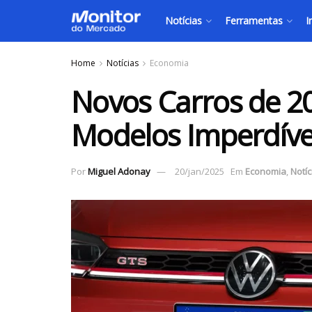
Notícias
Ferramentas
I
Home
Notícias
Economia
Novos Carros de 2
Modelos Imperdívei
Por
Miguel Adonay
20/jan/2025
Em
Economia
,
Notíc