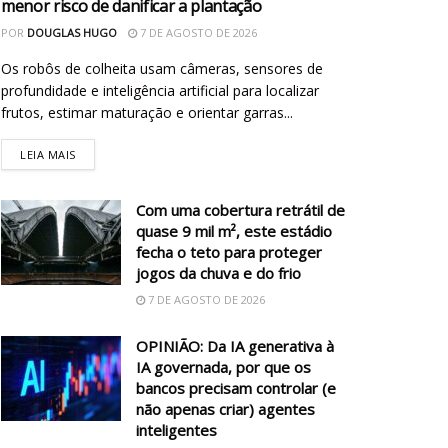
menor risco de danificar a plantação
POR
DOUGLAS HUGO
7 DE AGOSTO DE 2026
Os robôs de colheita usam câmeras, sensores de
profundidade e inteligência artificial para localizar
frutos, estimar maturação e orientar garras...
LEIA MAIS
Com uma cobertura retrátil de
quase 9 mil m², este estádio
fecha o teto para proteger
jogos da chuva e do frio
7 DE AGOSTO DE 2026
OPINIÃO: Da IA generativa à
IA governada, por que os
bancos precisam controlar (e
não apenas criar) agentes
inteligentes