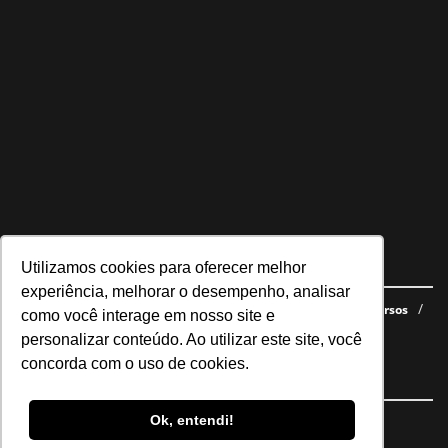
Utilizamos cookies para oferecer melhor
Navegue no site
experiência, melhorar o desempenho, analisar
Últimas notícias
Quem somos
E-books gratuitos
Cursos
como você interage em nosso site e
Política de privacidade
personalizar conteúdo. Ao utilizar este site, você
concorda com o uso de cookies.
Siga nossas redes
Ok, entendi!