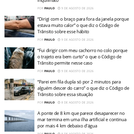
Inquilinato
POR
PAULO
9 DE AGOSTO DE 2026
“Dirigi com o braço para fora da janela porque
estava muito calor” o que diz o Código de
Trânsito sobre esse hábito
POR
PAULO
9 DE AGOSTO DE 2026
“Fui dirigir com meu cachorro no colo porque
o trajeto era bem curto” o que o Código de
Trânsito permite nesse caso
POR
PAULO
9 DE AGOSTO DE 2026
“Parei em fila dupla só por 2 minutos para
alguém descer do carro” o que diz o Código de
Trânsito sobre essa situação
POR
PAULO
8 DE AGOSTO DE 2026
A ponte de 8 km que parece desaparecer no
mar termina em uma ilha artificial e continua
por mais 4 km debaixo d’água
POR
PAULO
8 DE AGOSTO DE 2026