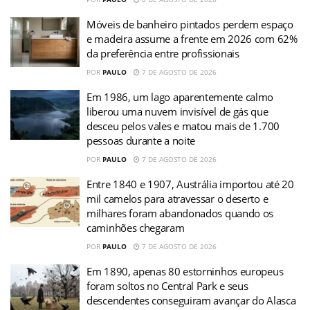
Móveis de banheiro pintados perdem espaço
e madeira assume a frente em 2026 com 62%
da preferência entre profissionais
POR
PAULO
7 DE AGOSTO DE 2026
Em 1986, um lago aparentemente calmo
liberou uma nuvem invisível de gás que
desceu pelos vales e matou mais de 1.700
pessoas durante a noite
POR
PAULO
7 DE AGOSTO DE 2026
Entre 1840 e 1907, Austrália importou até 20
mil camelos para atravessar o deserto e
milhares foram abandonados quando os
caminhões chegaram
POR
PAULO
7 DE AGOSTO DE 2026
Em 1890, apenas 80 estorninhos europeus
foram soltos no Central Park e seus
descendentes conseguiram avançar do Alasca