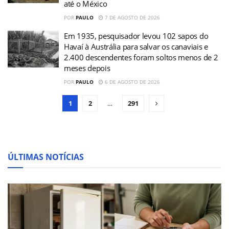
até o México
POR
PAULO
7 DE AGOSTO DE 2026
Em 1935, pesquisador levou 102 sapos do
Havaí à Austrália para salvar os canaviais e
2.400 descendentes foram soltos menos de 2
meses depois
POR
PAULO
6 DE AGOSTO DE 2026
1
2
…
291
ÚLTIMAS NOTÍCIAS