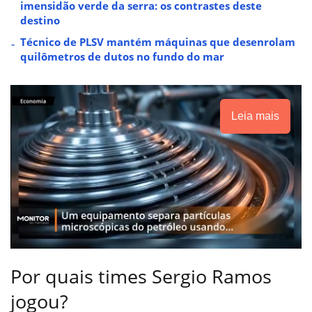
imensidão verde da serra: os contrastes deste
destino
Técnico de PLSV mantém máquinas que desenrolam
quilômetros de dutos no fundo do mar
Leia mais
Por quais times Sergio Ramos
jogou?