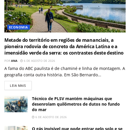
ECONOMIA
Metade do território em regiões de mananciais, a
pioneira rodovia de concreto da América Latina e a
imensidão verde da serra: os contrastes deste destino
POR
ANA
6 DE AGOSTO DE 2026
A fama do ABC paulista é de chaminé e linha de montagem. A
geografia conta outra história. Em São Bernardo...
LEIA MAIS
Técnico de PLSV mantém máquinas que
desenrolam quilômetros de dutos no fundo
do mar
6 DE AGOSTO DE 2026
O gás invisível que pode entrar pelo solo e se