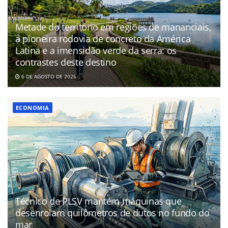
Metade do território em regiões de mananciais,
a pioneira rodovia de concreto da América
Latina e a imensidão verde da serra: os
contrastes deste destino
6 DE AGOSTO DE 2026
ECONOMIA
Técnico de PLSV mantém máquinas que
desenrolam quilômetros de dutos no fundo do
mar