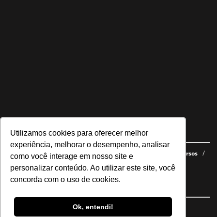
Utilizamos cookies para oferecer melhor
Navegue no site
experiência, melhorar o desempenho, analisar
Últimas notícias
Quem somos
E-books gratuitos
Cursos
como você interage em nosso site e
Política de privacidade
personalizar conteúdo. Ao utilizar este site, você
concorda com o uso de cookies.
Siga nossas redes
Ok, entendi!