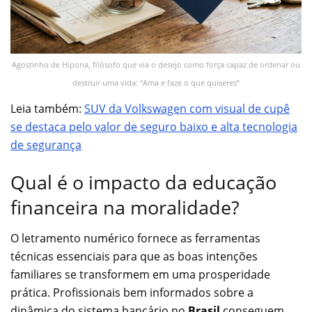
Agostinho de Hipona, filósofo que via o desejo como força capaz de ordenar ou
destruir uma vida: “Ama e faze o que quiseres”
Leia também:
SUV da Volkswagen com visual de cupê
se destaca pelo valor de seguro baixo e alta tecnologia
de segurança
Qual é o impacto da educação
financeira na moralidade?
O letramento numérico fornece as ferramentas
técnicas essenciais para que as boas intenções
familiares se transformem em uma prosperidade
prática. Profissionais bem informados sobre a
dinâmica do sistema bancário no
Brasil
conseguem