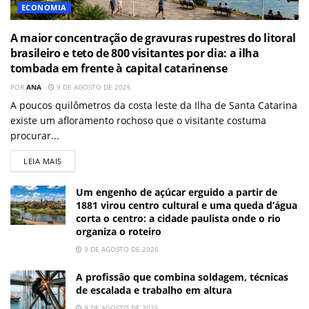
ECONOMIA
A maior concentração de gravuras rupestres do litoral
brasileiro e teto de 800 visitantes por dia: a ilha
tombada em frente à capital catarinense
POR
ANA
9 DE AGOSTO DE 2026
A poucos quilômetros da costa leste da Ilha de Santa Catarina
existe um afloramento rochoso que o visitante costuma
procurar...
LEIA MAIS
Um engenho de açúcar erguido a partir de
1881 virou centro cultural e uma queda d’água
corta o centro: a cidade paulista onde o rio
organiza o roteiro
9 DE AGOSTO DE 2026
A profissão que combina soldagem, técnicas
de escalada e trabalho em altura
9 DE AGOSTO DE 2026