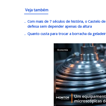
Veja também
Com mais de 7 séculos de história, o Castelo de
defesa sem depender apenas da altura
Quanto custa para trocar a borracha da geladeir