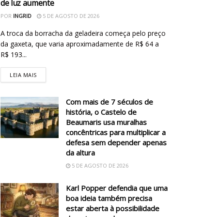
de luz aumente
POR
INGRID
5 DE AGOSTO DE 2026
A troca da borracha da geladeira começa pelo preço
da gaxeta, que varia aproximadamente de R$ 64 a
R$ 193...
LEIA MAIS
Com mais de 7 séculos de
história, o Castelo de
Beaumaris usa muralhas
concêntricas para multiplicar a
defesa sem depender apenas
da altura
5 DE AGOSTO DE 2026
Karl Popper defendia que uma
boa ideia também precisa
estar aberta à possibilidade