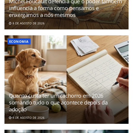
Michel Foucault defendia que o poder também
influencia a forma como pensamos e
enxergamos a nós mesmos
8 DE AGOSTO DE 2026
ECONOMIA
Quanto custa ter um cachorro em 2026
somando tudo o que acontece depois da
adoção
8 DE AGOSTO DE 2026