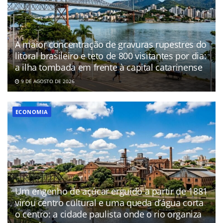
A maior concentração de gravuras rupestres do
litoral brasileiro e teto de 800 visitantes por dia:
a ilha tombada em frente à capital catarinense
9 DE AGOSTO DE 2026
ECONOMIA
Um engenho de açúcar erguido a partir de 1881
virou centro cultural e uma queda d’água corta
o centro: a cidade paulista onde o rio organiza