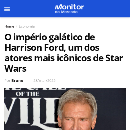
Home
Economia
O império galático de
Harrison Ford, um dos
atores mais icônicos de Star
Wars
Por
Bruno
28/mar/2025