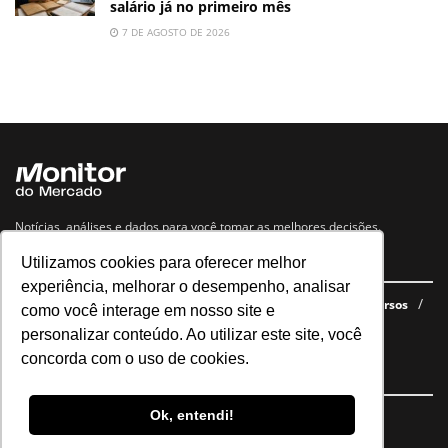
salário já no primeiro mês
7 DE AGOSTO DE 2026
Notícias, análises e dados para você tomar as melhores decisões.
Utilizamos cookies para oferecer melhor
Navegue no site
experiência, melhorar o desempenho, analisar
Últimas notícias
Quem somos
E-books gratuitos
Cursos
como você interage em nosso site e
Política de privacidade
personalizar conteúdo. Ao utilizar este site, você
concorda com o uso de cookies.
Siga nossas redes
Ok, entendi!