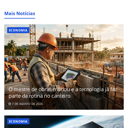
Mais Notícias
ECONOMIA
O mestre de obras mudou e a tecnologia já faz
parte da rotina no canteiro
7 DE AGOSTO DE 2026
ECONOMIA