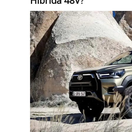
Híbrida 48V
?