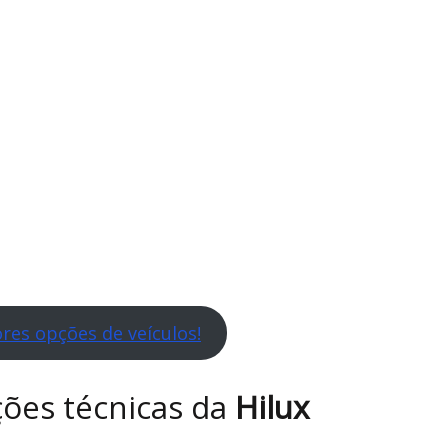
res opções de veículos!
ções técnicas da
Hilux