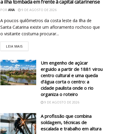
a ilha tombada em frente à capital catarinense
POR
ANA
9 DE AGOSTO DE 2026
A poucos quilômetros da costa leste da Ilha de
Santa Catarina existe um afloramento rochoso que
o visitante costuma procurar...
LEIA MAIS
Um engenho de açúcar
erguido a partir de 1881 virou
centro cultural e uma queda
d’água corta o centro: a
cidade paulista onde o rio
organiza o roteiro
9 DE AGOSTO DE 2026
A profissão que combina
soldagem, técnicas de
escalada e trabalho em altura