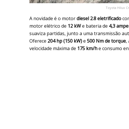
Toyota Hilux C
A novidade é o motor
diesel 2.8 eletrificado
com
motor elétrico de
12 kW
e bateria de
4,3 ampe
suaviza partidas, junto a uma transmissão au
Oferece
204 hp (150 kW)
e
500 Nm de torque
,
velocidade máxima de
175 km/h
e consumo en