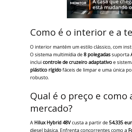
Como é o interior e a t
O interior mantém um estilo clássico, com in
O sistema multimídia de
8 polegadas
suporta
inclui
controle de cruzeiro adaptativo
e sistem
plástico rígido
fáceis de limpar e uma única p
robusto.
Qual é o preço e como
mercado?
A
Hilux Hybrid 48V
custa a partir de
54.335 eu
diesel básica. Enfrenta concorrentes como a
F