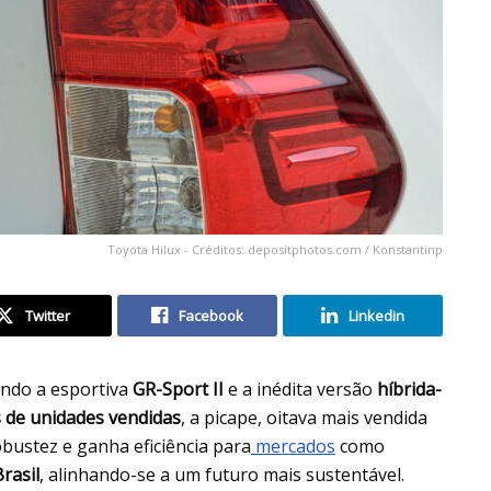
Toyota Hilux - Créditos: depositphotos.com / Konstantinp
Twitter
Facebook
Linkedin
endo a esportiva
GR-Sport II
e a inédita versão
híbrida-
 de unidades vendidas
, a picape, oitava mais vendida
ustez e ganha eficiência para
mercados
como
Brasil
, alinhando-se a um futuro mais sustentável.