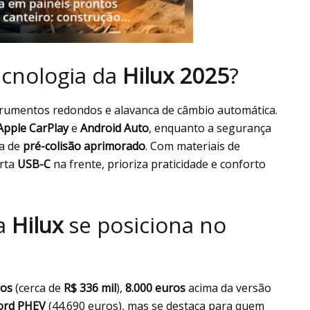
ecnologia da
Hilux 2025
?
strumentos redondos e alavanca de câmbio automática.
Apple CarPlay
e
Android Auto
, enquanto a segurança
a de
pré-colisão aprimorado
. Com materiais de
orta
USB-C
na frente, prioriza praticidade e conforto
 a
Hilux
se posiciona no
ros
(cerca de
R$ 336 mil
),
8.000 euros
acima da versão
ord PHEV
(44.690 euros), mas se destaca para quem