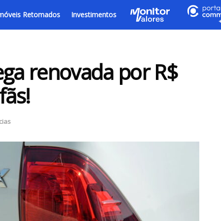
móveis Retomados
Investimentos
ega renovada por R$
fãs!
cias