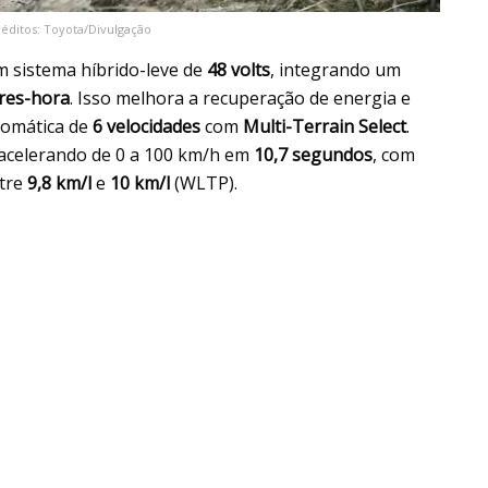
réditos: Toyota/Divulgação
 sistema híbrido-leve de
48 volts
, integrando um
res-hora
. Isso melhora a recuperação de energia e
tomática de
6 velocidades
com
Multi-Terrain Select
.
 acelerando de 0 a 100 km/h em
10,7 segundos
, com
tre
9,8 km/l
e
10 km/l
(WLTP).