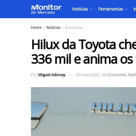
Notícias
Ferramentas
I
Home
Notícias
Economia
Hilux da Toyota ch
336 mil e anima os 
Por
Miguel Adonay
25/mar/2025
Em
Economia
,
Notí