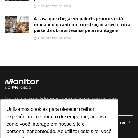
9 DE AGOSTO DE 2026
A casa que chega em painéis prontos está
mudando o canteiro: construção a seco troca
parte da obra artesanal pela montagem
8 DE AGOSTO DE 2026
Notícias, análises e dados para você tomar as melhores decisões.
Utilizamos cookies para oferecer melhor
Navegue no site
experiência, melhorar o desempenho, analisar
Últimas notícias
Quem somos
E-books gratuitos
Cursos
como você interage em nosso site e
Política de privacidade
personalizar conteúdo. Ao utilizar este site, você