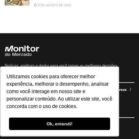
8 DE AGOSTO DE 2026
Notícias, análises e dados para você tomar as melhores decisões.
Utilizamos cookies para oferecer melhor
Navegue no site
experiência, melhorar o desempenho, analisar
Últimas notícias
Quem somos
E-books gratuitos
Cursos
como você interage em nosso site e
Política de privacidade
personalizar conteúdo. Ao utilizar este site, você
concorda com o uso de cookies.
Siga nossas redes
Ok, entendi!