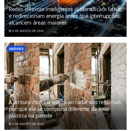
Redes elétricas inteligentes já identificam falhas
e redirecionam energia antes que interrupções
alcancem áreas maiores
8 DE AGOSTO DE 2026
IMÓVEIS
A pintura com cal voltou ao radar das reformas:
por que ela se comporta diferente da tinta
plástica na parede
8 DE AGOSTO DE 2026