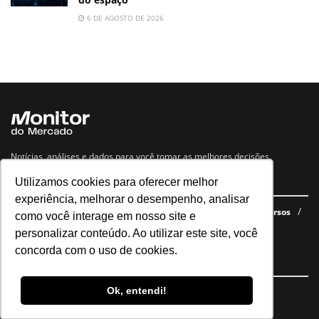
6 DE AGOSTO DE 2026
Notícias, análises e dados para você tomar as melhores decisões.
Utilizamos cookies para oferecer melhor
Navegue no site
experiência, melhorar o desempenho, analisar
Últimas notícias
Quem somos
E-books gratuitos
Cursos
como você interage em nosso site e
Política de privacidade
personalizar conteúdo. Ao utilizar este site, você
concorda com o uso de cookies.
Siga nossas redes
Ok, entendi!