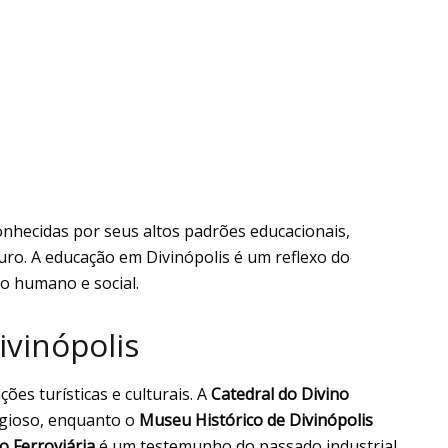
conhecidas por seus altos padrões educacionais,
uro. A educação em Divinópolis é um reflexo do
o humano e social.
ivinópolis
ões turísticas e culturais. A
Catedral do Divino
igioso, enquanto o
Museu Histórico de Divinópolis
o Ferroviária
é um testemunho do passado industrial