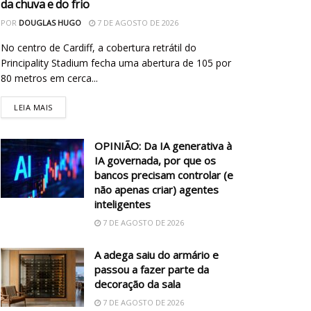
da chuva e do frio
POR
DOUGLAS HUGO
7 DE AGOSTO DE 2026
No centro de Cardiff, a cobertura retrátil do
Principality Stadium fecha uma abertura de 105 por
80 metros em cerca...
LEIA MAIS
OPINIÃO: Da IA generativa à
IA governada, por que os
bancos precisam controlar (e
não apenas criar) agentes
inteligentes
7 DE AGOSTO DE 2026
A adega saiu do armário e
passou a fazer parte da
decoração da sala
7 DE AGOSTO DE 2026