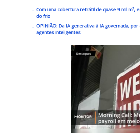
Com uma cobertura retrátil de quase 9 mil m², e
do frio
OPINIÃO: Da IA generativa à IA governada, por 
agentes inteligentes