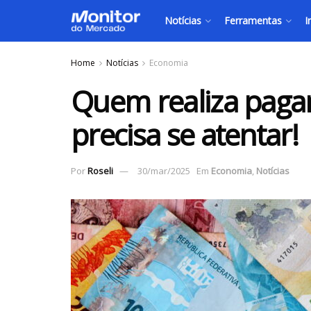
Notícias
Ferramentas
I
Home
Notícias
Economia
Quem realiza paga
precisa se atentar!
Por
Roseli
30/mar/2025
Em
Economia
,
Notícias