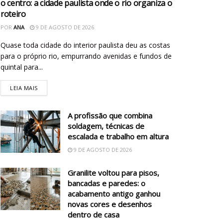
o centro: a cidade paulista onde o rio organiza o
roteiro
POR
ANA
9 DE AGOSTO DE 2026
Quase toda cidade do interior paulista deu as costas
para o próprio rio, empurrando avenidas e fundos de
quintal para...
LEIA MAIS
A profissão que combina
soldagem, técnicas de
escalada e trabalho em altura
9 DE AGOSTO DE 2026
Granilite voltou para pisos,
bancadas e paredes: o
acabamento antigo ganhou
novas cores e desenhos
dentro de casa