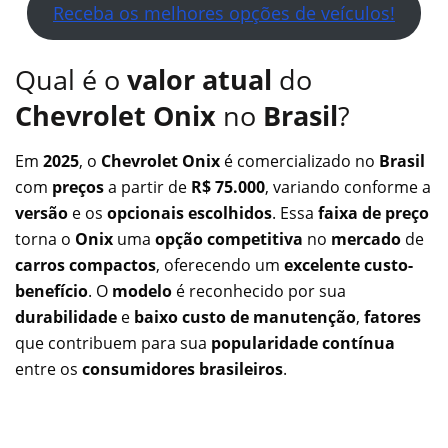
Receba os melhores opções de veículos!
Qual é o
valor atual
do
Chevrolet Onix
no
Brasil
?
Em
2025
, o
Chevrolet Onix
é comercializado no
Brasil
com
preços
a partir de
R$ 75.000
, variando conforme a
versão
e os
opcionais escolhidos
. Essa
faixa de preço
torna o
Onix
uma
opção competitiva
no
mercado
de
carros compactos
, oferecendo um
excelente custo-
benefício
. O
modelo
é reconhecido por sua
durabilidade
e
baixo custo de manutenção
,
fatores
que contribuem para sua
popularidade contínua
entre os
consumidores brasileiros
.