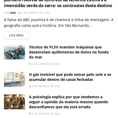
imensidão verde da serra: os contrastes deste destino
POR
ANA
6 DE AGOSTO DE 2026
A fama do ABC paulista é de chaminé e linha de montagem. A
geografia conta outra história. Em São Bernardo...
LEIA MAIS
Técnico de PLSV mantém máquinas que
desenrolam quilômetros de dutos no fundo
do mar
6 DE AGOSTO DE 2026
O gás invisível que pode entrar pelo solo e se
acumular dentro de casas fechadas
6 DE AGOSTO DE 2026
A psicologia explica por que tendemos a
seguir a opinião da maioria mesmo quando
desconfiamos que ela está errada
6 DE AGOSTO DE 2026