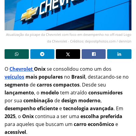
Atualização da picape da Chevrolet com foco em desempenho no off-road Logo
da Chevrolet - Créditos: depositphotos.com / dennizn
O
Chevrolet
Onix
se consolidou como um dos
veículos
mais populares
no
Brasil
, destacando-se no
segmento
de
carros compactos
. Desde seu
lançamento
, o
modelo
tem atraído
consumidores
por sua
combinação
de
design moderno
,
desempenho eficiente
e
tecnologia avançada
. Em
2025
, o
Onix
continua a ser uma
escolha preferida
para aqueles que buscam um
carro econômico
e
acessível
.