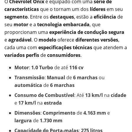
O
Chevrolet Onix
é equipado com uma
série de
características
que o tornam um dos
líderes
em seu
segmento
. Entre os
destaques
, estão a
eficiência
de
seu
motor
e a
tecnologia embarcada
, que
proporcionam uma
experiência de condução segura
e
agradável
. O
modelo
oferece
diferentes versões
,
cada uma com
especificações técnicas
que atendem a
variados perfis
de
consumidores
.
Motor
:
1.0 Turbo
de até
116 cv
Transmissão
:
Manual
de
6 marchas
ou
automática
de
6 marchas
Consumo de Combustível
: Até
13 km/l
na
cidade
e
17 km/l
na
estrada
Dimensões
:
Comprimento
de
4.163 mm
e
largura
de
1.730 mm
Capacidade do Porta-malas
:
275 litros