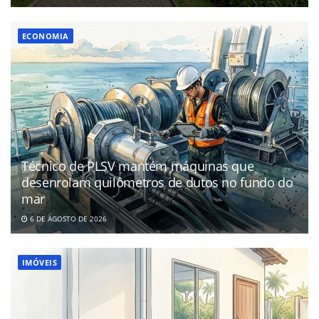
ECONOMIA
Técnico de PLSV mantém máquinas que
desenrolam quilômetros de dutos no fundo do
mar
6 DE AGOSTO DE 2026
IMÓVEIS