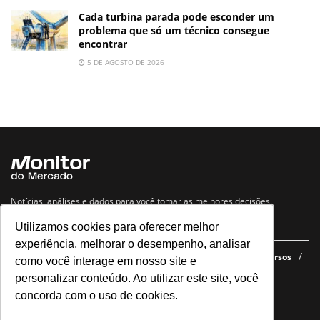
Cada turbina parada pode esconder um
problema que só um técnico consegue
encontrar
5 DE AGOSTO DE 2026
Notícias, análises e dados para você tomar as melhores decisões.
Utilizamos cookies para oferecer melhor
Navegue no site
experiência, melhorar o desempenho, analisar
Últimas notícias
Quem somos
E-books gratuitos
Cursos
como você interage em nosso site e
Política de privacidade
personalizar conteúdo. Ao utilizar este site, você
concorda com o uso de cookies.
Siga nossas redes