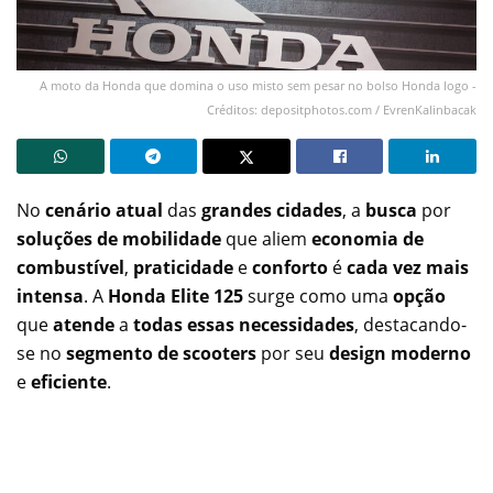
A moto da Honda que domina o uso misto sem pesar no bolso Honda logo -
Créditos: depositphotos.com / EvrenKalinbacak
No
cenário atual
das
grandes cidades
, a
busca
por
soluções de mobilidade
que aliem
economia de
combustível
,
praticidade
e
conforto
é
cada vez mais
intensa
. A
Honda Elite 125
surge como uma
opção
que
atende
a
todas essas necessidades
, destacando-
se no
segmento de scooters
por seu
design moderno
e
eficiente
.