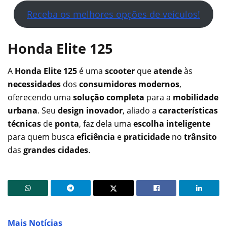
Receba os melhores opções de veículos!
Honda Elite 125
A
Honda Elite 125
é uma
scooter
que
atende
às
necessidades
dos
consumidores modernos
,
oferecendo uma
solução completa
para a
mobilidade
urbana
. Seu
design inovador
, aliado a
características
técnicas
de
ponta
, faz dela uma
escolha inteligente
para quem busca
eficiência
e
praticidade
no
trânsito
das
grandes cidades
.
Mais Notícias