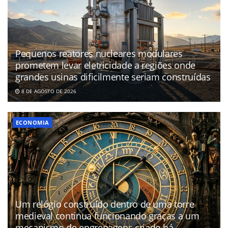
Pequenos reatores nucleares modulares
prometem levar eletricidade a regiões onde
grandes usinas dificilmente seriam construídas
8 DE AGOSTO DE 2026
ECONOMIA
Um relógio construído dentro de uma torre
medieval continua funcionando graças a um
mecanismo de engrenagens criado há