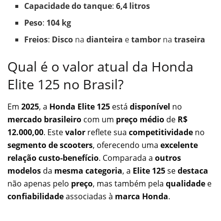
Capacidade do tanque
:
6,4 litros
Peso
:
104 kg
Freios
:
Disco
na
dianteira
e
tambor
na
traseira
Qual é o valor atual da Honda
Elite 125 no Brasil?
Em
2025
, a
Honda Elite 125
está
disponível
no
mercado brasileiro
com um
preço médio
de
R$
12.000,00
. Este
valor
reflete sua
competitividade
no
segmento de scooters
, oferecendo uma
excelente
relação custo-benefício
. Comparada a
outros
modelos
da
mesma categoria
, a
Elite 125
se
destaca
não apenas pelo
preço
, mas também pela
qualidade
e
confiabilidade
associadas à
marca Honda
.