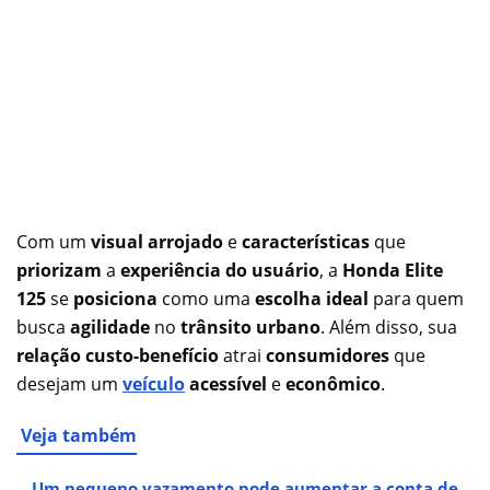
Com um
visual arrojado
e
características
que
priorizam
a
experiência do usuário
, a
Honda Elite
125
se
posiciona
como uma
escolha ideal
para quem
busca
agilidade
no
trânsito urbano
. Além disso, sua
relação custo-benefício
atrai
consumidores
que
desejam um
veículo
acessível
e
econômico
.
Veja também
Um pequeno vazamento pode aumentar a conta de