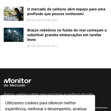
O mercado de carbono abre espaço para uma
profissão que poucos conhecem!
6 DE AGOSTO DE 2026
Braços robóticos no fundo do mar começam a
substituir grandes embarcações em tarefas
leves
6 DE AGOSTO DE 2026
Notícias, análises e dados para você tomar as melhores decisões.
Utilizamos cookies para oferecer melhor
Navegue no site
experiência, melhorar o desempenho, analisar