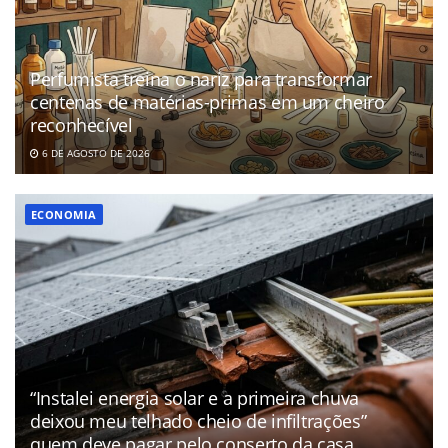
Perfumista treina o nariz para transformar
centenas de matérias-primas em um cheiro
reconhecível
6 DE AGOSTO DE 2026
ECONOMIA
“Instalei energia solar e a primeira chuva
deixou meu telhado cheio de infiltrações”
quem deve pagar pelo conserto da casa