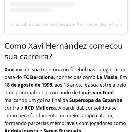
Uma publicação compartilhada por Xavi Hernández (@xavi)
Como Xavi Hernández começou
sua carreira?
Xavi
iniciou sua trajetória no futebol nas categorias de
base do
FC Barcelona
, conhecidas como
La Masia
. Em
18 de agosto de 1998
, aos 18 anos, fez sua estreia pelo
time principal sob o comando de
Louis van Gaal
,
marcando um gol na final da
Supercopa da Espanha
contra o
RCD Mallorca
. A partir daí, consolidou-se
como peça fundamental no meio-campo catalão,
formando parcerias memoráveis com jogadores como
Andrés Iniesta
e
Sergio Busquets
.