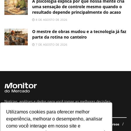
A psicologia explica por que nossa mente cria
uma sensação de controle mesmo quando o
resultado depende principalmente do acaso
8 DE AGOSTO DE 2026
O mestre de obras mudou e a tecnologia já faz
parte da rotina no canteiro
7 DE AGOSTO DE 2026
Notícias, análises e dados para você tomar as melhores decisões.
Utilizamos cookies para oferecer melhor
Navegue no site
experiência, melhorar o desempenho, analisar
Últimas notícias
Quem somos
E-books gratuitos
Cursos
como você interage em nosso site e
Política de privacidade