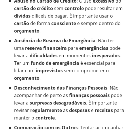
Abuso do Cartão de Crédito
: O uso
excessivo
do
cartão de crédito
sem
controle
pode resultar em
dívidas
difíceis de pagar. É importante usar o
cartão
de forma
consciente
e sempre dentro do
orçamento
.
Ausência de Reserva de Emergência
: Não ter
uma
reserva financeira
para
emergências
pode
levar a
dificuldades
em momentos
inesperados
.
Ter um
fundo de emergência
é essencial para
lidar com
imprevistos
sem comprometer o
orçamento
.
Desconhecimento das Finanças Pessoais
: Não
acompanhar de perto as
finanças pessoais
pode
levar a
surpresas desagradáveis
. É importante
revisar
regularmente
as
despesas
e
receitas
para
manter o
controle
.
Comparação com os Outros
: Tentar acompanhar