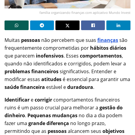
família organizando finanças com aplicativo Mundo Invest
Muitas
pessoas
não percebem que suas
finanças
são
frequentemente comprometidas por
hábitos diários
que parecem
inofensivos
. Esses
comportamentos
,
quando não identificados e corrigidos, podem levar a
problemas financeiros
significativos. Entender e
modificar essas
atitudes
é essencial para garantir uma
saúde financeira
estável e
duradoura
.
Identificar
e
corrigir
comportamentos financeiros
ruins é um passo crucial para melhorar a
gestão do
dinheiro
.
Pequenas mudanças
no dia a dia podem
fazer uma
grande diferença
no longo prazo,
permitindo que as
pessoas
alcancem seus
objetivos