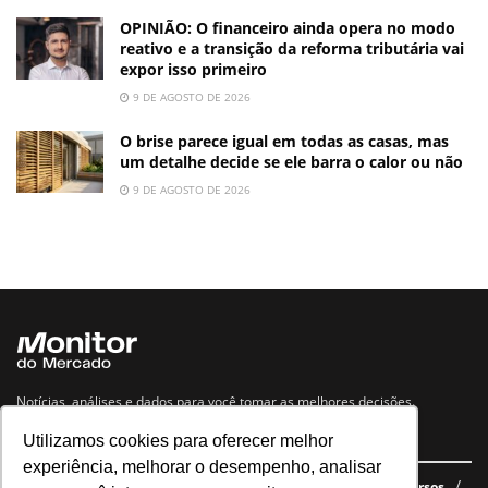
OPINIÃO: O financeiro ainda opera no modo
reativo e a transição da reforma tributária vai
expor isso primeiro
9 DE AGOSTO DE 2026
O brise parece igual em todas as casas, mas
um detalhe decide se ele barra o calor ou não
9 DE AGOSTO DE 2026
Notícias, análises e dados para você tomar as melhores decisões.
Utilizamos cookies para oferecer melhor
Navegue no site
experiência, melhorar o desempenho, analisar
Últimas notícias
Quem somos
E-books gratuitos
Cursos