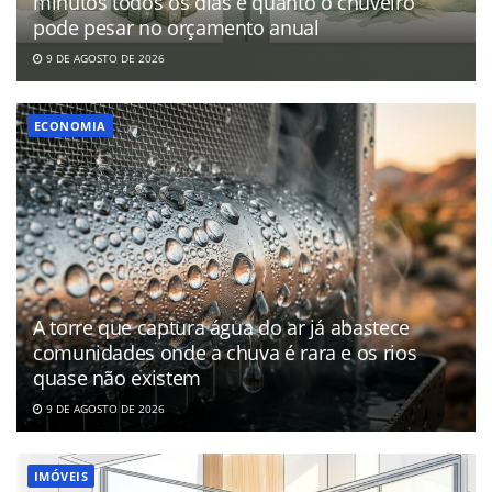
minutos todos os dias e quanto o chuveiro
pode pesar no orçamento anual
9 DE AGOSTO DE 2026
ECONOMIA
A torre que captura água do ar já abastece
comunidades onde a chuva é rara e os rios
quase não existem
9 DE AGOSTO DE 2026
IMÓVEIS