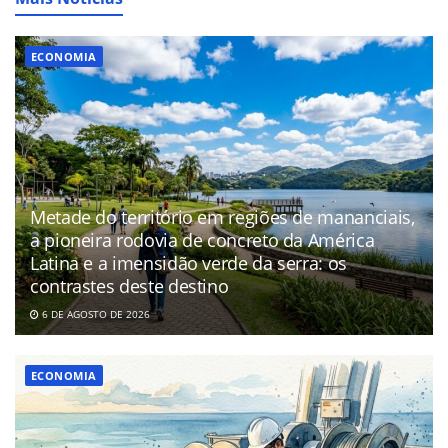
ECONOMIA
Metade do território em regiões de mananciais,
a pioneira rodovia de concreto da América
Latina e a imensidão verde da serra: os
contrastes deste destino
6 DE AGOSTO DE 2026
ECONOMIA