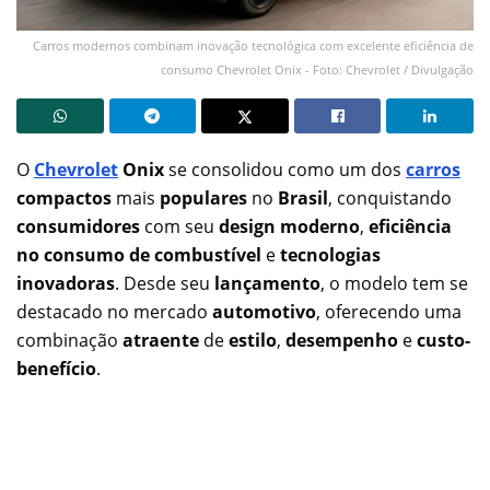
Carros modernos combinam inovação tecnológica com excelente eficiência de
consumo Chevrolet Onix - Foto: Chevrolet / Divulgação
O
Chevrolet
Onix
se consolidou como um dos
carros
compactos
mais
populares
no
Brasil
, conquistando
consumidores
com seu
design moderno
,
eficiência
no consumo de combustível
e
tecnologias
inovadoras
. Desde seu
lançamento
, o modelo tem se
destacado no mercado
automotivo
, oferecendo uma
combinação
atraente
de
estilo
,
desempenho
e
custo-
benefício
.