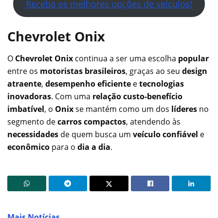
Receba os melhores opções de veículos!
Chevrolet Onix
O
Chevrolet Onix
continua a ser uma escolha
popular
entre os
motoristas brasileiros
, graças ao seu
design
atraente
,
desempenho eficiente
e
tecnologias
inovadoras
. Com uma
relação custo-benefício
imbatível
, o
Onix
se mantém como um dos
líderes
no
segmento de
carros compactos
, atendendo às
necessidades
de quem busca um
veículo confiável
e
econômico
para o
dia a dia
.
Mais Notícias