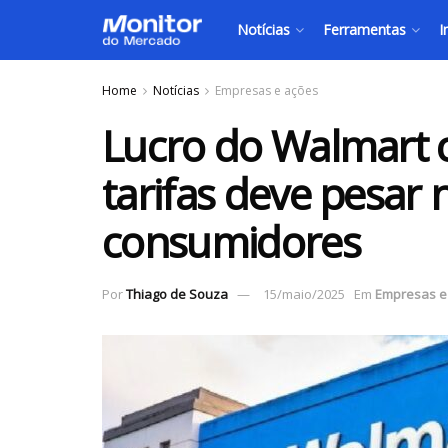
Notícias
Ferramentas
I
Home
Notícias
Empresas e ações
Lucro do Walmart c
tarifas deve pesar 
consumidores
Por
Thiago de Souza
15/maio/2025
Em
Empresas e