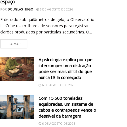
espaço
POR
DOUGLAS HUGO
6 DE AGOSTO DE 2026
Enterrado sob quilômetros de gelo, o Observatório
IceCube usa milhares de sensores para registrar
clarões produzidos por partículas secundárias. O...
LEIA MAIS
A psicologia explica por que
interromper uma distração
pode ser mais difícil do que
nunca tê-la começado
6 DE AGOSTO DE 2026
Com 15.500 toneladas
equilibradas, um sistema de
cabos e contrapesos vence o
desnível da barragem
6 DE AGOSTO DE 2026