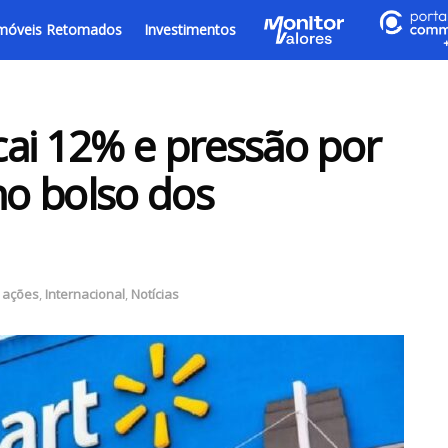
móveis Retomados
Investimentos
ai 12% e pressão por
no bolso dos
 ações
,
Internacional
,
Notícias