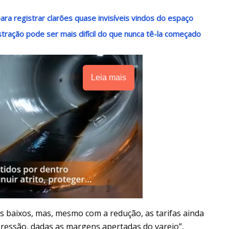
ra registrar clarões quase invisíveis vindos do espaço
stração pode ser mais difícil do que nunca tê-la começado
Leia mais
s baixos, mas, mesmo com a redução, as tarifas ainda
ressão, dadas as margens apertadas do varejo”,