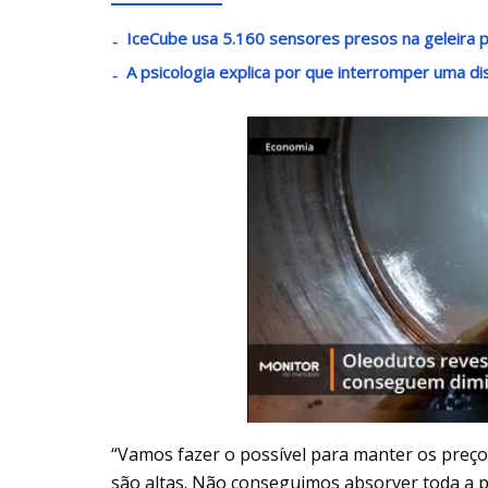
IceCube usa 5.160 sensores presos na geleira pa
A psicologia explica por que interromper uma di
“Vamos fazer o possível para manter os preço
são altas. Não conseguimos absorver toda a p